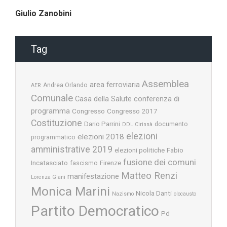
Giulio Zanobini
Tag
Assemblea
area ferroviaria
Andrea Orlando
AER
Comunale
Casa della Salute
conferenza di
programma
Congresso
Congresso 2017
Costituzione
Dario Parrini
documento
DDL Cirinnà
elezioni
elezioni 2018
programmatico
amministrative 2019
elezioni politiche
Fabio
fusione dei comuni
Incatasciato
Firenze
fascismo
Matteo Renzi
manifestazione
Lorenza Giani
Monica Marini
Nicola Danti
Nazismo
olocausto
Partito Democratico
Pd