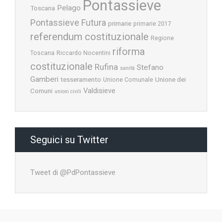
Pontassieve
Pelago
Toscana
Pontassieve Futura
primarie
primarie 2017
referendum costituzionale
Regione
riforma
Toscana
Riccardo Nocentini
costituzionale
Rufina
Stefano
sanità
Gamberi
tesseramento
Unione dei
Unione Comunale
Valdisieve
Comuni
unioni civili
Seguici su Twitter
Tweet di @PdPontassieve